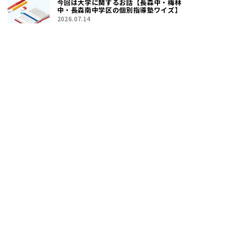
今回は大学に関するお話【長森中・梅林
中・長森南中学区の個別指導塾ワイズ】
2026.07.14
ワイズでは楽しい英語イベントをやりま
すよ！！【長森中・梅林中・長森南中学
区の個別指導塾ワイズ】
2026.07.13
記事一覧を見る
無料体験実施中！
まずはお気軽にお申し込みください。
058-338-4119
受付時間：
13:30～21:30
(休校日：
日曜日・祝日
)