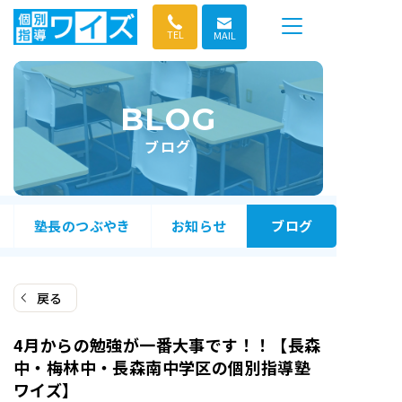
コ
ン
TEL
MAIL
テ
ン
ツ
BLOG
へ
ス
ブログ
キ
ッ
プ
塾長のつぶやき
お知らせ
ブログ
戻る
4月からの勉強が一番大事です！！【長森
中・梅林中・長森南中学区の個別指導塾
ワイズ】