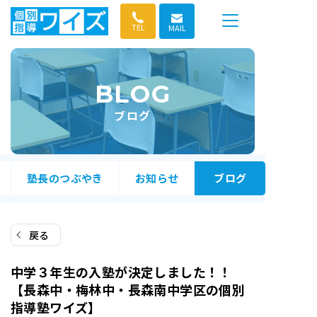
コ
ン
TEL
MAIL
テ
ン
ツ
BLOG
へ
ス
ブログ
キ
ッ
プ
塾長のつぶやき
お知らせ
ブログ
戻る
中学３年生の入塾が決定しました！！
【長森中・梅林中・長森南中学区の個別
指導塾ワイズ】