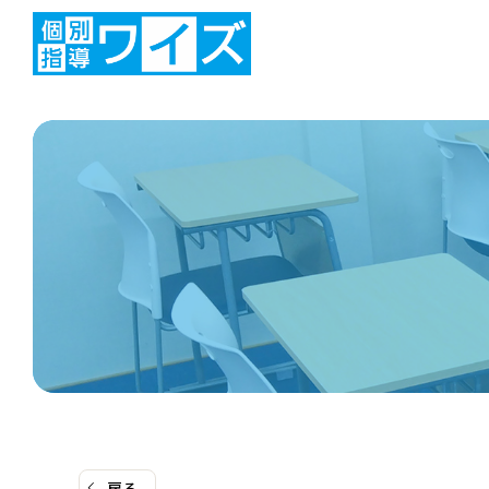
コ
ン
テ
ン
ツ
へ
ス
キ
ッ
プ
戻る