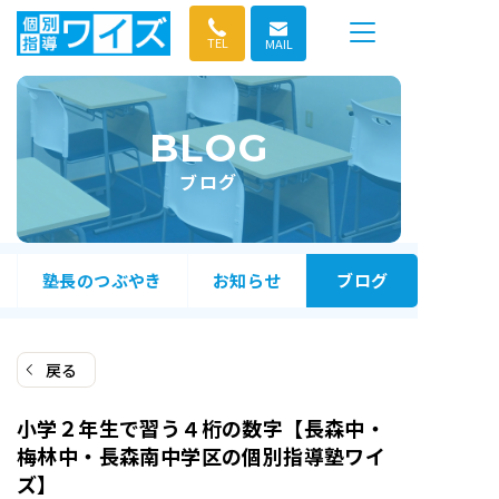
コ
ン
TEL
MAIL
テ
ン
ツ
BLOG
へ
ス
ブログ
キ
ッ
プ
塾長のつぶやき
お知らせ
ブログ
戻る
小学２年生で習う４桁の数字【長森中・
梅林中・長森南中学区の個別指導塾ワイ
ズ】