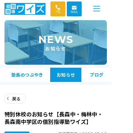
コ
ン
TEL
MAIL
テ
ン
ツ
NEWS
へ
ス
お知らせ
キ
ッ
プ
塾長のつぶやき
お知らせ
ブログ
戻る
特別休校のお知らせ【長森中・梅林中・
長森南中学区の個別指導塾ワイズ】