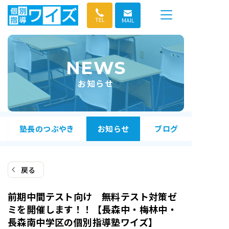
コ
ン
TEL
MAIL
テ
ン
ツ
NEWS
へ
ス
お知らせ
キ
ッ
プ
塾長のつぶやき
お知らせ
ブログ
戻る
前期中間テスト向け 無料テスト対策ゼ
ミを開催します！！【長森中・梅林中・
長森南中学区の個別指導塾ワイズ】