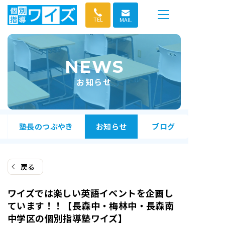
コ
ン
TEL
MAIL
テ
ン
ツ
NEWS
へ
ス
お知らせ
キ
ッ
プ
塾長のつぶやき
お知らせ
ブログ
戻る
ワイズでは楽しい英語イベントを企画し
ています！！【長森中・梅林中・長森南
中学区の個別指導塾ワイズ】